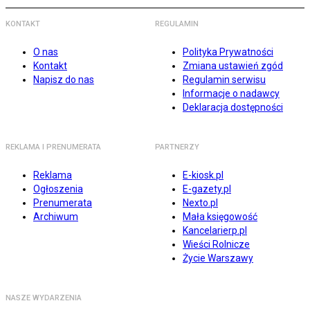
KONTAKT
REGULAMIN
O nas
Polityka Prywatności
Kontakt
Zmiana ustawień zgód
Napisz do nas
Regulamin serwisu
Informacje o nadawcy
Deklaracja dostępności
REKLAMA I PRENUMERATA
PARTNERZY
Reklama
E-kiosk.pl
Ogłoszenia
E-gazety.pl
Prenumerata
Nexto.pl
Archiwum
Mała księgowość
Kancelarierp.pl
Wieści Rolnicze
Życie Warszawy
NASZE WYDARZENIA