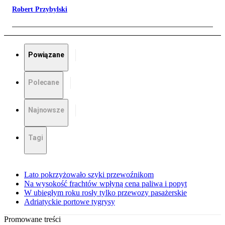
Robert Przybylski
Powiązane
Polecane
Najnowsze
Tagi
Lato pokrzyżowało szyki przewoźnikom
Na wysokość frachtów wpłyną cena paliwa i popyt
W ubiegłym roku rosły tylko przewozy pasażerskie
Adriatyckie portowe tygrysy
Promowane treści