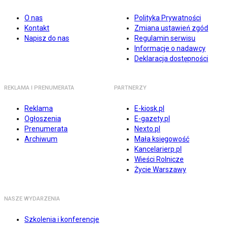
O nas
Polityka Prywatności
Kontakt
Zmiana ustawień zgód
Napisz do nas
Regulamin serwisu
Informacje o nadawcy
Deklaracja dostępności
REKLAMA I PRENUMERATA
PARTNERZY
Reklama
E-kiosk.pl
Ogłoszenia
E-gazety.pl
Prenumerata
Nexto.pl
Archiwum
Mała księgowość
Kancelarierp.pl
Wieści Rolnicze
Życie Warszawy
NASZE WYDARZENIA
Szkolenia i konferencje