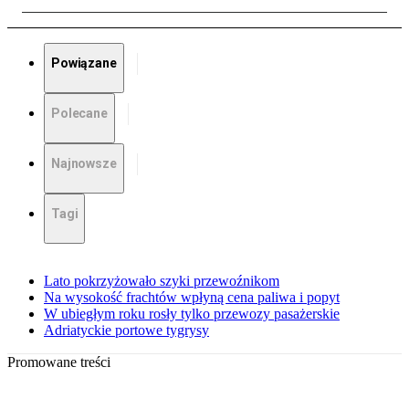
Powiązane
Polecane
Najnowsze
Tagi
Lato pokrzyżowało szyki przewoźnikom
Na wysokość frachtów wpłyną cena paliwa i popyt
W ubiegłym roku rosły tylko przewozy pasażerskie
Adriatyckie portowe tygrysy
Promowane treści