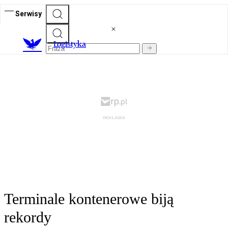
Serwisy
L
ogistyka
Terminale kontenerowe biją
rekordy