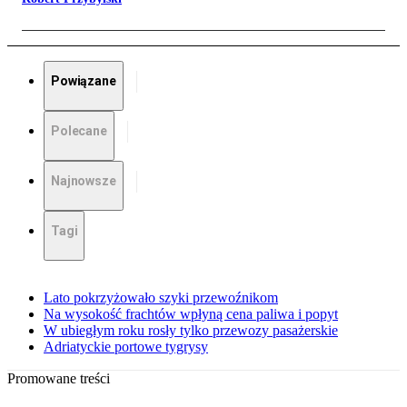
Powiązane
Polecane
Najnowsze
Tagi
Lato pokrzyżowało szyki przewoźnikom
Na wysokość frachtów wpłyną cena paliwa i popyt
W ubiegłym roku rosły tylko przewozy pasażerskie
Adriatyckie portowe tygrysy
Promowane treści