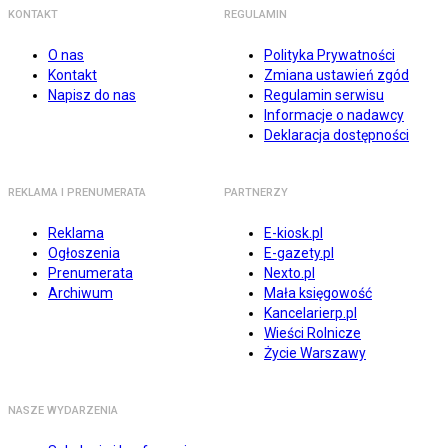
KONTAKT
REGULAMIN
O nas
Polityka Prywatności
Kontakt
Zmiana ustawień zgód
Napisz do nas
Regulamin serwisu
Informacje o nadawcy
Deklaracja dostępności
REKLAMA I PRENUMERATA
PARTNERZY
Reklama
E-kiosk.pl
Ogłoszenia
E-gazety.pl
Prenumerata
Nexto.pl
Archiwum
Mała księgowość
Kancelarierp.pl
Wieści Rolnicze
Życie Warszawy
NASZE WYDARZENIA