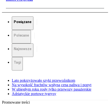
Powiązane
Polecane
Najnowsze
Tagi
Lato pokrzyżowało szyki przewoźnikom
Na wysokość frachtów wpłyną cena paliwa i popyt
W ubiegłym roku rosły tylko przewozy pasażerskie
Adriatyckie portowe tygrysy
Promowane treści