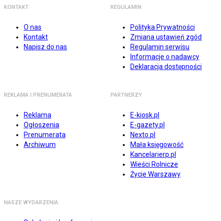
KONTAKT
REGULAMIN
O nas
Polityka Prywatności
Kontakt
Zmiana ustawień zgód
Napisz do nas
Regulamin serwisu
Informacje o nadawcy
Deklaracja dostępności
REKLAMA I PRENUMERATA
PARTNERZY
Reklama
E-kiosk.pl
Ogłoszenia
E-gazety.pl
Prenumerata
Nexto.pl
Archiwum
Mała księgowość
Kancelarierp.pl
Wieści Rolnicze
Życie Warszawy
NASZE WYDARZENIA