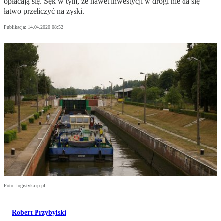
opłacają się. Sęk w tym, że nawet inwestycji w drogi nie da się
łatwo przeliczyć na zyski.
Publikacja:
14.04.2020 08:52
Foto: logistyka.rp.pl
Robert Przybylski