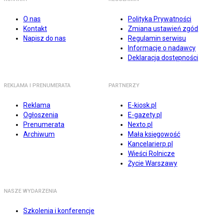
O nas
Polityka Prywatności
Kontakt
Zmiana ustawień zgód
Napisz do nas
Regulamin serwisu
Informacje o nadawcy
Deklaracja dostępności
REKLAMA I PRENUMERATA
PARTNERZY
Reklama
E-kiosk.pl
Ogłoszenia
E-gazety.pl
Prenumerata
Nexto.pl
Archiwum
Mała księgowość
Kancelarierp.pl
Wieści Rolnicze
Życie Warszawy
NASZE WYDARZENIA
Szkolenia i konferencje