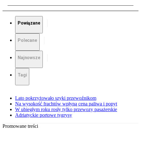
Powiązane
Polecane
Najnowsze
Tagi
Lato pokrzyżowało szyki przewoźnikom
Na wysokość frachtów wpłyną cena paliwa i popyt
W ubiegłym roku rosły tylko przewozy pasażerskie
Adriatyckie portowe tygrysy
Promowane treści