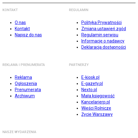
KONTAKT
REGULAMIN
O nas
Polityka Prywatności
Kontakt
Zmiana ustawień zgód
Napisz do nas
Regulamin serwisu
Informacje o nadawcy
Deklaracja dostępności
REKLAMA I PRENUMERATA
PARTNERZY
Reklama
E-kiosk.pl
Ogłoszenia
E-gazety.pl
Prenumerata
Nexto.pl
Archiwum
Mała księgowość
Kancelarierp.pl
Wieści Rolnicze
Życie Warszawy
NASZE WYDARZENIA