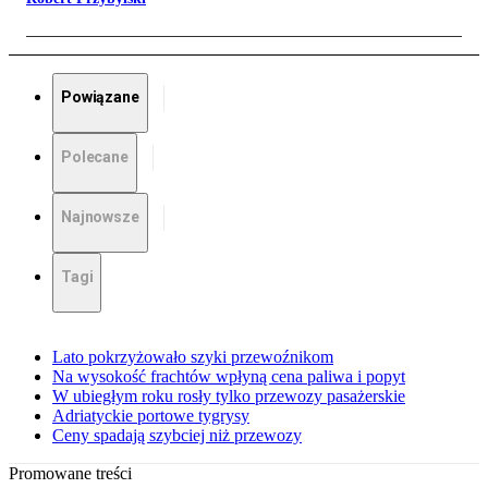
Powiązane
Polecane
Najnowsze
Tagi
Lato pokrzyżowało szyki przewoźnikom
Na wysokość frachtów wpłyną cena paliwa i popyt
W ubiegłym roku rosły tylko przewozy pasażerskie
Adriatyckie portowe tygrysy
Ceny spadają szybciej niż przewozy
Promowane treści