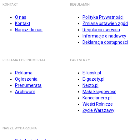
KONTAKT
REGULAMIN
O nas
Polityka Prywatności
Kontakt
Zmiana ustawień zgód
Napisz do nas
Regulamin serwisu
Informacje o nadawcy
Deklaracja dostępności
REKLAMA I PRENUMERATA
PARTNERZY
Reklama
E-kiosk.pl
Ogłoszenia
E-gazety.pl
Prenumerata
Nexto.pl
Archiwum
Mała księgowość
Kancelarierp.pl
Wieści Rolnicze
Życie Warszawy
NASZE WYDARZENIA