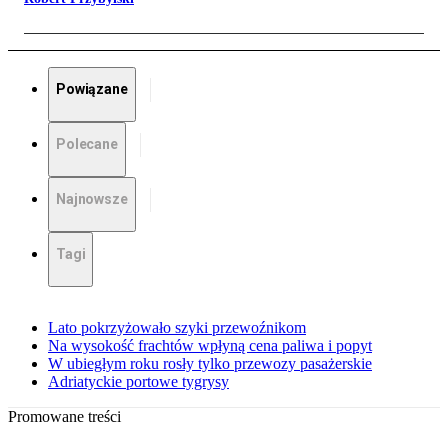
Powiązane
Polecane
Najnowsze
Tagi
Lato pokrzyżowało szyki przewoźnikom
Na wysokość frachtów wpłyną cena paliwa i popyt
W ubiegłym roku rosły tylko przewozy pasażerskie
Adriatyckie portowe tygrysy
Promowane treści