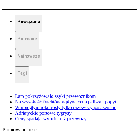
Powiązane
Polecane
Najnowsze
Tagi
Lato pokrzyżowało szyki przewoźnikom
Na wysokość frachtów wpłyną cena paliwa i popyt
W ubiegłym roku rosły tylko przewozy pasażerskie
Adriatyckie portowe tygrysy
Ceny spadają szybciej niż przewozy
Promowane treści