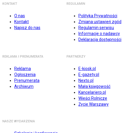
KONTAKT
REGULAMIN
O nas
Polityka Prywatności
Kontakt
Zmiana ustawień zgód
Napisz do nas
Regulamin serwisu
Informacje o nadawcy
Deklaracja dostępności
REKLAMA I PRENUMERATA
PARTNERZY
Reklama
E-kiosk.pl
Ogłoszenia
E-gazety.pl
Prenumerata
Nexto.pl
Archiwum
Mała księgowość
Kancelarierp.pl
Wieści Rolnicze
Życie Warszawy
NASZE WYDARZENIA