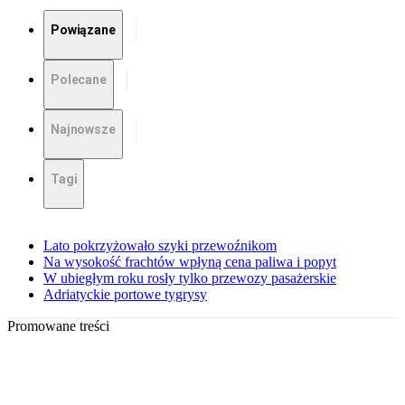
Powiązane
Polecane
Najnowsze
Tagi
Lato pokrzyżowało szyki przewoźnikom
Na wysokość frachtów wpłyną cena paliwa i popyt
W ubiegłym roku rosły tylko przewozy pasażerskie
Adriatyckie portowe tygrysy
Promowane treści