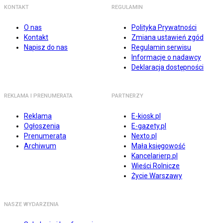
KONTAKT
REGULAMIN
O nas
Polityka Prywatności
Kontakt
Zmiana ustawień zgód
Napisz do nas
Regulamin serwisu
Informacje o nadawcy
Deklaracja dostępności
REKLAMA I PRENUMERATA
PARTNERZY
Reklama
E-kiosk.pl
Ogłoszenia
E-gazety.pl
Prenumerata
Nexto.pl
Archiwum
Mała księgowość
Kancelarierp.pl
Wieści Rolnicze
Życie Warszawy
NASZE WYDARZENIA