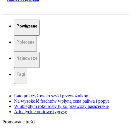
Powiązane
Polecane
Najnowsze
Tagi
Lato pokrzyżowało szyki przewoźnikom
Na wysokość frachtów wpłyną cena paliwa i popyt
W ubiegłym roku rosły tylko przewozy pasażerskie
Adriatyckie portowe tygrysy
Promowane treści