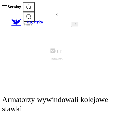
Serwisy
L
ogistyka
Armatorzy wywindowali kolejowe
stawki