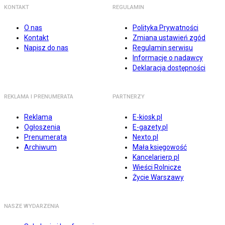
KONTAKT
REGULAMIN
O nas
Polityka Prywatności
Kontakt
Zmiana ustawień zgód
Napisz do nas
Regulamin serwisu
Informacje o nadawcy
Deklaracja dostępności
REKLAMA I PRENUMERATA
PARTNERZY
Reklama
E-kiosk.pl
Ogłoszenia
E-gazety.pl
Prenumerata
Nexto.pl
Archiwum
Mała księgowość
Kancelarierp.pl
Wieści Rolnicze
Życie Warszawy
NASZE WYDARZENIA