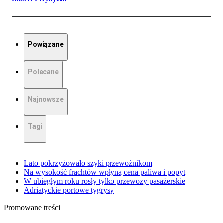
Powiązane
Polecane
Najnowsze
Tagi
Lato pokrzyżowało szyki przewoźnikom
Na wysokość frachtów wpłyną cena paliwa i popyt
W ubiegłym roku rosły tylko przewozy pasażerskie
Adriatyckie portowe tygrysy
Promowane treści