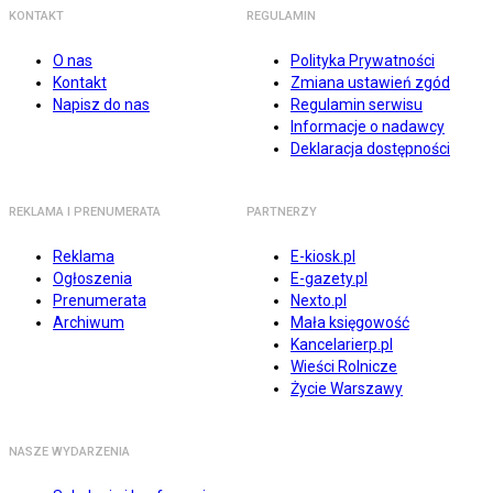
KONTAKT
REGULAMIN
O nas
Polityka Prywatności
Kontakt
Zmiana ustawień zgód
Napisz do nas
Regulamin serwisu
Informacje o nadawcy
Deklaracja dostępności
REKLAMA I PRENUMERATA
PARTNERZY
Reklama
E-kiosk.pl
Ogłoszenia
E-gazety.pl
Prenumerata
Nexto.pl
Archiwum
Mała księgowość
Kancelarierp.pl
Wieści Rolnicze
Życie Warszawy
NASZE WYDARZENIA