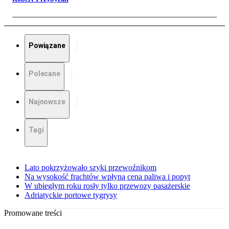
Powiązane
Polecane
Najnowsze
Tagi
Lato pokrzyżowało szyki przewoźnikom
Na wysokość frachtów wpłyną cena paliwa i popyt
W ubiegłym roku rosły tylko przewozy pasażerskie
Adriatyckie portowe tygrysy
Promowane treści