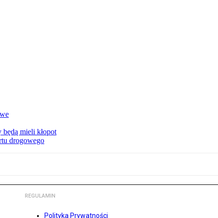
owe
 będą mieli kłopot
ortu drogowego
REGULAMIN
Polityka Prywatności