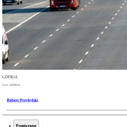
GDDKiA
Foto: GDDKiA
Robert Przybylski
Powiązane