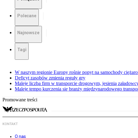
Polecane
Najnowsze
Tagi
W naszym regionie Europy rośnie popyt na samochody ciężar
Deficyt zasobów zmienia reguły gry
Maleje liczba firm w transporcie drogowym, jesienią załadowcy
Maleje tempo kurczenia się branży międzynarodowego transp
Promowane treści
KONTAKT
O nas