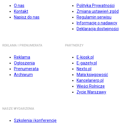
O nas
Polityka Prywatności
Kontakt
Zmiana ustawień zgód
Napisz do nas
Regulamin serwisu
Informacje o nadawcy
Deklaracja dostępności
REKLAMA I PRENUMERATA
PARTNERZY
Reklama
E-kiosk.pl
Ogłoszenia
E-gazety.pl
Prenumerata
Nexto.pl
Archiwum
Mała księgowość
Kancelarierp.pl
Wieści Rolnicze
Życie Warszawy
NASZE WYDARZENIA
Szkolenia i konferencje