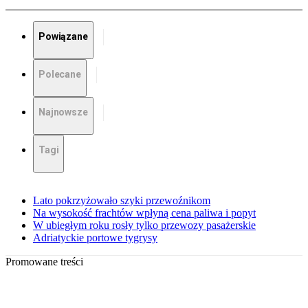
Powiązane
Polecane
Najnowsze
Tagi
Lato pokrzyżowało szyki przewoźnikom
Na wysokość frachtów wpłyną cena paliwa i popyt
W ubiegłym roku rosły tylko przewozy pasażerskie
Adriatyckie portowe tygrysy
Promowane treści