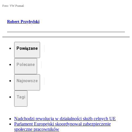
Foto: VW Poznań
Robert Przybylski
Powiązane
Polecane
Najnowsze
Tagi
Nadchodzi rewolucja w działalności służb celnych UE
Parlament Europejski skoordynował zabezpieczenie
społeczne pracowników