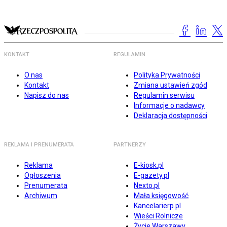
KONTAKT
REGULAMIN
O nas
Polityka Prywatności
Kontakt
Zmiana ustawień zgód
Napisz do nas
Regulamin serwisu
Informacje o nadawcy
Deklaracja dostępności
REKLAMA I PRENUMERATA
PARTNERZY
Reklama
E-kiosk.pl
Ogłoszenia
E-gazety.pl
Prenumerata
Nexto.pl
Archiwum
Mała księgowość
Kancelarierp.pl
Wieści Rolnicze
Życie Warszawy