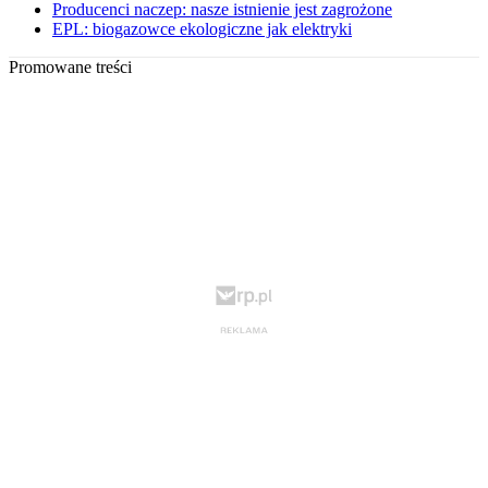
Producenci naczep: nasze istnienie jest zagrożone
EPL: biogazowce ekologiczne jak elektryki
Promowane treści