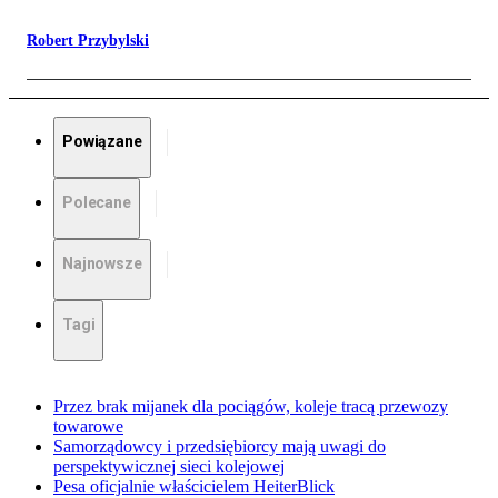
Robert Przybylski
Powiązane
Polecane
Najnowsze
Tagi
Przez brak mijanek dla pociągów, koleje tracą przewozy
towarowe
Samorządowcy i przedsiębiorcy mają uwagi do
perspektywicznej sieci kolejowej
Pesa oficjalnie właścicielem HeiterBlick