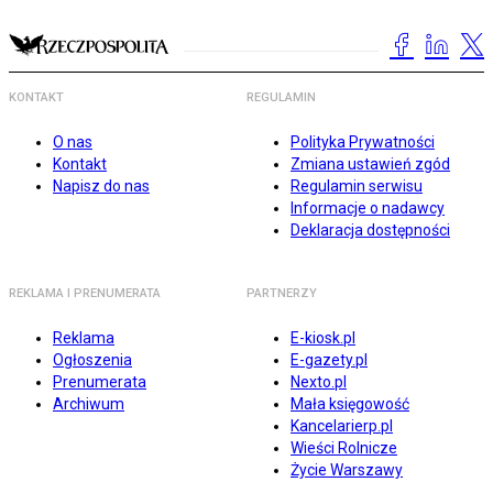
KONTAKT
REGULAMIN
O nas
Polityka Prywatności
Kontakt
Zmiana ustawień zgód
Napisz do nas
Regulamin serwisu
Informacje o nadawcy
Deklaracja dostępności
REKLAMA I PRENUMERATA
PARTNERZY
Reklama
E-kiosk.pl
Ogłoszenia
E-gazety.pl
Prenumerata
Nexto.pl
Archiwum
Mała księgowość
Kancelarierp.pl
Wieści Rolnicze
Życie Warszawy