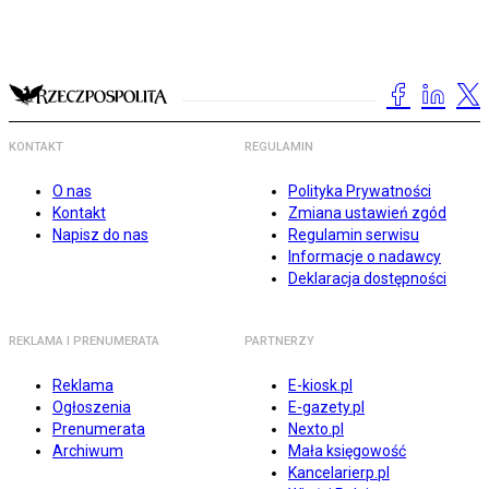
KONTAKT
REGULAMIN
O nas
Polityka Prywatności
Kontakt
Zmiana ustawień zgód
Napisz do nas
Regulamin serwisu
Informacje o nadawcy
Deklaracja dostępności
REKLAMA I PRENUMERATA
PARTNERZY
Reklama
E-kiosk.pl
Ogłoszenia
E-gazety.pl
Prenumerata
Nexto.pl
Archiwum
Mała księgowość
Kancelarierp.pl