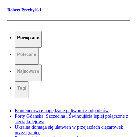
Robert Przybylski
Powiązane
Polecane
Najnowsze
Tagi
Kontenerowce napędzane paliwami z odpadków
Porty Gdańska, Szczecina i Świnoujścia lepiej połączone z
siecią kolejową
Ukraina domaga się ułatwień w przejazdach ciężarówek
przez granicę