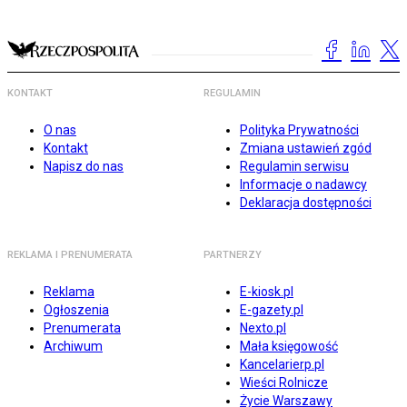
KONTAKT
REGULAMIN
O nas
Polityka Prywatności
Kontakt
Zmiana ustawień zgód
Napisz do nas
Regulamin serwisu
Informacje o nadawcy
Deklaracja dostępności
REKLAMA I PRENUMERATA
PARTNERZY
Reklama
E-kiosk.pl
Ogłoszenia
E-gazety.pl
Prenumerata
Nexto.pl
Archiwum
Mała księgowość
Kancelarierp.pl
Wieści Rolnicze
Życie Warszawy