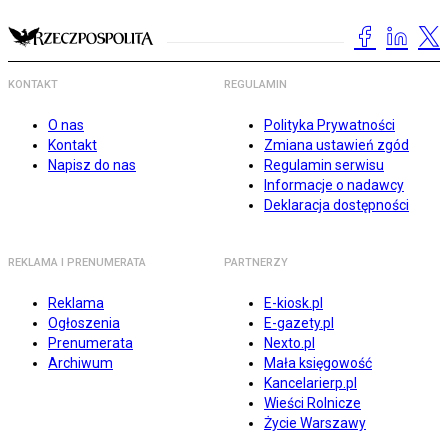
KONTAKT
REGULAMIN
O nas
Polityka Prywatności
Kontakt
Zmiana ustawień zgód
Napisz do nas
Regulamin serwisu
Informacje o nadawcy
Deklaracja dostępności
REKLAMA I PRENUMERATA
PARTNERZY
Reklama
E-kiosk.pl
Ogłoszenia
E-gazety.pl
Prenumerata
Nexto.pl
Archiwum
Mała księgowość
Kancelarierp.pl
Wieści Rolnicze
Życie Warszawy