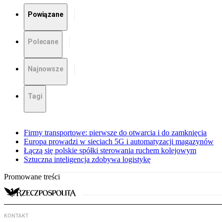
Powiązane
Polecane
Najnowsze
Tagi
Firmy transportowe: pierwsze do otwarcia i do zamknięcia
Europa prowadzi w sieciach 5G i automatyzacji magazynów
Łączą się polskie spółki sterowania ruchem kolejowym
Sztuczna inteligencja zdobywa logistykę
Promowane treści
KONTAKT