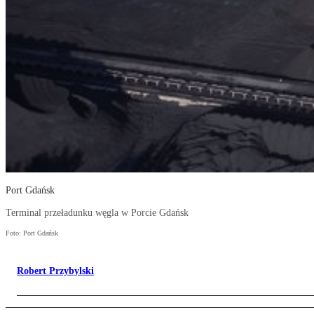
Port Gdańsk
Terminal przeładunku węgla w Porcie Gdańsk
Foto: Port Gdańsk
Robert Przybylski