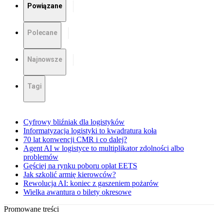
Powiązane
Polecane
Najnowsze
Tagi
Cyfrowy bliźniak dla logistyków
Informatyzacja logistyki to kwadratura koła
70 lat konwencji CMR i co dalej?
Agent AI w logistyce to multiplikator zdolności albo
problemów
Gęściej na rynku poboru opłat EETS
Jak szkolić armię kierowców?
Rewolucja AI: koniec z gaszeniem pożarów
Wielka awantura o bilety okresowe
Promowane treści