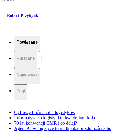
Robert Przybylski
Powiązane
Polecane
Najnowsze
Tagi
Cyfrowy bliźniak dla logistyków
Informatyzacja logistyki to kwadratura koła
70 lat konwencji CMR i co dalej?
Agent AI w logistyce to multiplikator zdolności albo