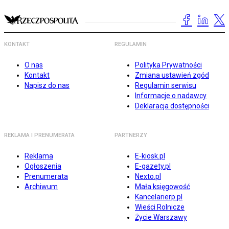
KONTAKT
REGULAMIN
O nas
Polityka Prywatności
Kontakt
Zmiana ustawień zgód
Napisz do nas
Regulamin serwisu
Informacje o nadawcy
Deklaracja dostępności
REKLAMA I PRENUMERATA
PARTNERZY
Reklama
E-kiosk.pl
Ogłoszenia
E-gazety.pl
Prenumerata
Nexto.pl
Archiwum
Mała księgowość
Kancelarierp.pl
Wieści Rolnicze
Życie Warszawy