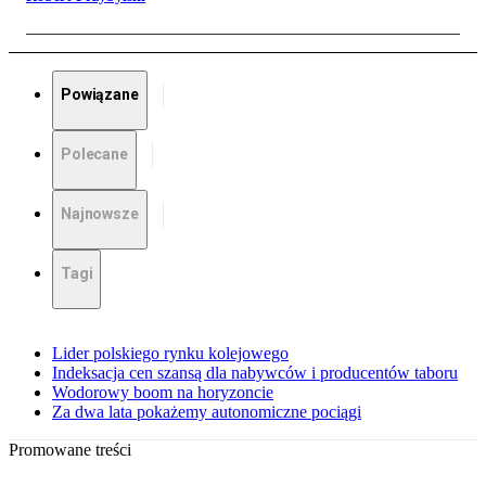
Powiązane
Polecane
Najnowsze
Tagi
Lider polskiego rynku kolejowego
Indeksacja cen szansą dla nabywców i producentów taboru
Wodorowy boom na horyzoncie
Za dwa lata pokażemy autonomiczne pociągi
Promowane treści