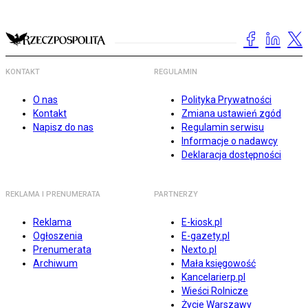
KONTAKT
REGULAMIN
O nas
Polityka Prywatności
Kontakt
Zmiana ustawień zgód
Napisz do nas
Regulamin serwisu
Informacje o nadawcy
Deklaracja dostępności
REKLAMA I PRENUMERATA
PARTNERZY
Reklama
E-kiosk.pl
Ogłoszenia
E-gazety.pl
Prenumerata
Nexto.pl
Archiwum
Mała księgowość
Kancelarierp.pl
Wieści Rolnicze
Życie Warszawy