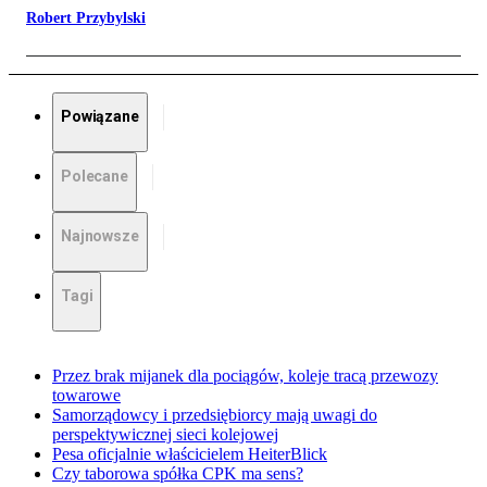
Robert Przybylski
Powiązane
Polecane
Najnowsze
Tagi
Przez brak mijanek dla pociągów, koleje tracą przewozy
towarowe
Samorządowcy i przedsiębiorcy mają uwagi do
perspektywicznej sieci kolejowej
Pesa oficjalnie właścicielem HeiterBlick
Czy taborowa spółka CPK ma sens?