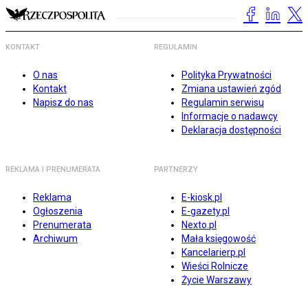
KONTAKT
REGULAMIN
O nas
Polityka Prywatności
Kontakt
Zmiana ustawień zgód
Napisz do nas
Regulamin serwisu
Informacje o nadawcy
Deklaracja dostępności
REKLAMA I PRENUMERATA
PARTNERZY
Reklama
E-kiosk.pl
Ogłoszenia
E-gazety.pl
Prenumerata
Nexto.pl
Archiwum
Mała księgowość
Kancelarierp.pl
Wieści Rolnicze
Życie Warszawy