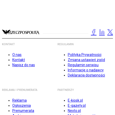
KONTAKT
REGULAMIN
O nas
Polityka Prywatności
Kontakt
Zmiana ustawień zgód
Napisz do nas
Regulamin serwisu
Informacje o nadawcy
Deklaracja dostępności
REKLAMA I PRENUMERATA
PARTNERZY
Reklama
E-kiosk.pl
Ogłoszenia
E-gazety.pl
Prenumerata
Nexto.pl