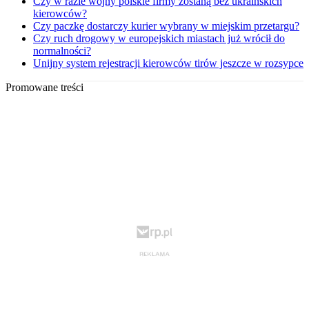
Czy w razie wojny polskie firmy zostaną bez ukraińskich
kierowców?
Czy paczkę dostarczy kurier wybrany w miejskim przetargu?
Czy ruch drogowy w europejskich miastach już wrócił do
normalności?
Unijny system rejestracji kierowców tirów jeszcze w rozsypce
Promowane treści