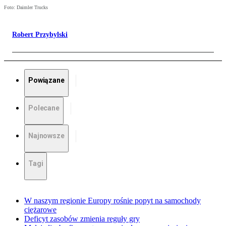
Foto: Daimler Trucks
Robert Przybylski
Powiązane
Polecane
Najnowsze
Tagi
W naszym regionie Europy rośnie popyt na samochody
ciężarowe
Deficyt zasobów zmienia reguły gry