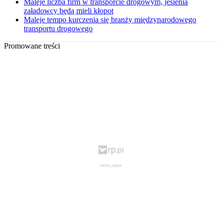
Maleje liczba firm w transporcie drogowym, jesienią
załadowcy będą mieli kłopot
Maleje tempo kurczenia się branży międzynarodowego
transportu drogowego
Promowane treści