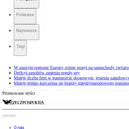
Polecane
Najnowsze
Tagi
W naszym regionie Europy rośnie popyt na samochody ciężar
Deficyt zasobów zmienia reguły gry
Maleje liczba firm w transporcie drogowym, jesienią załadowcy
Maleje tempo kurczenia się branży międzynarodowego transp
Promowane treści
KONTAKT
O nas