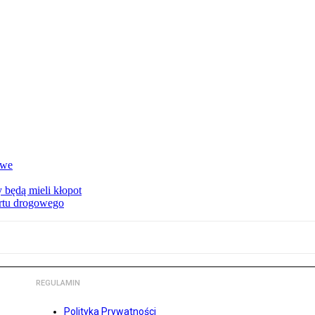
owe
 będą mieli kłopot
ortu drogowego
REGULAMIN
Polityka Prywatności