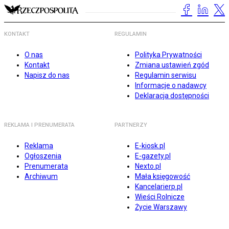
KONTAKT
REGULAMIN
O nas
Polityka Prywatności
Kontakt
Zmiana ustawień zgód
Napisz do nas
Regulamin serwisu
Informacje o nadawcy
Deklaracja dostępności
REKLAMA I PRENUMERATA
PARTNERZY
Reklama
E-kiosk.pl
Ogłoszenia
E-gazety.pl
Prenumerata
Nexto.pl
Archiwum
Mała księgowość
Kancelarierp.pl
Wieści Rolnicze
Życie Warszawy