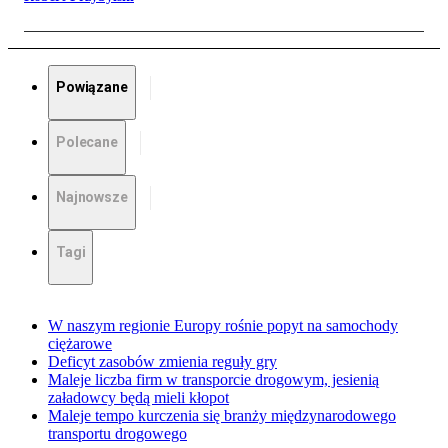
Powiązane
Polecane
Najnowsze
Tagi
W naszym regionie Europy rośnie popyt na samochody
ciężarowe
Deficyt zasobów zmienia reguły gry
Maleje liczba firm w transporcie drogowym, jesienią
załadowcy będą mieli kłopot
Maleje tempo kurczenia się branży międzynarodowego
transportu drogowego