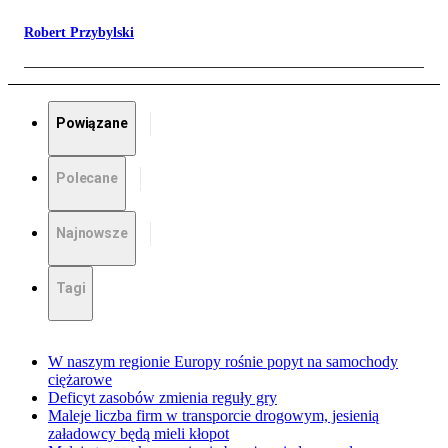
Robert Przybylski
Powiązane
Polecane
Najnowsze
Tagi
W naszym regionie Europy rośnie popyt na samochody
ciężarowe
Deficyt zasobów zmienia reguły gry
Maleje liczba firm w transporcie drogowym, jesienią
załadowcy będą mieli kłopot