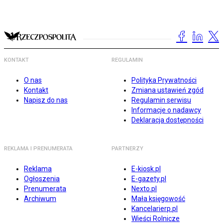
KONTAKT
REGULAMIN
O nas
Polityka Prywatności
Kontakt
Zmiana ustawień zgód
Napisz do nas
Regulamin serwisu
Informacje o nadawcy
Deklaracja dostępności
REKLAMA I PRENUMERATA
PARTNERZY
Reklama
E-kiosk.pl
Ogłoszenia
E-gazety.pl
Prenumerata
Nexto.pl
Archiwum
Mała księgowość
Kancelarierp.pl
Wieści Rolnicze