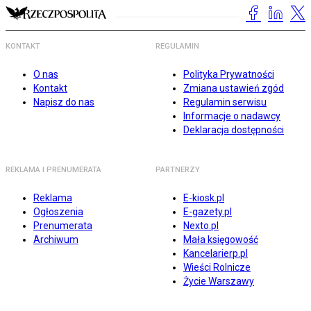
KONTAKT
REGULAMIN
O nas
Polityka Prywatności
Kontakt
Zmiana ustawień zgód
Napisz do nas
Regulamin serwisu
Informacje o nadawcy
Deklaracja dostępności
REKLAMA I PRENUMERATA
PARTNERZY
Reklama
E-kiosk.pl
Ogłoszenia
E-gazety.pl
Prenumerata
Nexto.pl
Archiwum
Mała księgowość
Kancelarierp.pl
Wieści Rolnicze
Życie Warszawy