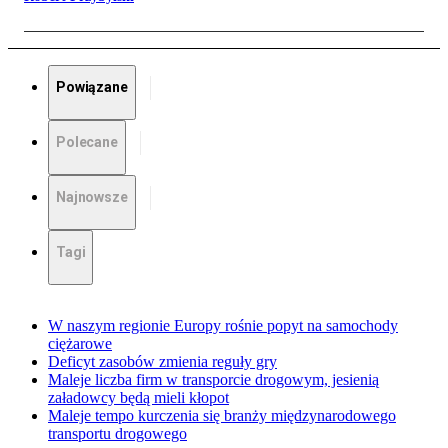
Powiązane
Polecane
Najnowsze
Tagi
W naszym regionie Europy rośnie popyt na samochody
ciężarowe
Deficyt zasobów zmienia reguły gry
Maleje liczba firm w transporcie drogowym, jesienią
załadowcy będą mieli kłopot
Maleje tempo kurczenia się branży międzynarodowego
transportu drogowego