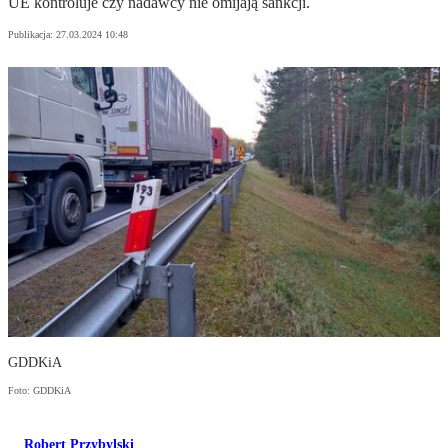
UE kontroluje czy nadawcy nie omijają sankcji.
Publikacja:
27.03.2024 10:48
GDDKiA
Foto: GDDKiA
Robert Przybylski