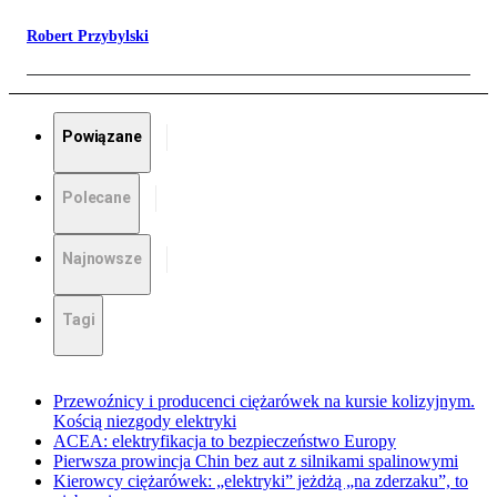
Robert Przybylski
Powiązane
Polecane
Najnowsze
Tagi
Przewoźnicy i producenci ciężarówek na kursie kolizyjnym.
Kością niezgody elektryki
ACEA: elektryfikacja to bezpieczeństwo Europy
Pierwsza prowincja Chin bez aut z silnikami spalinowymi
Kierowcy ciężarówek: „elektryki” jeżdżą „na zderzaku”, to