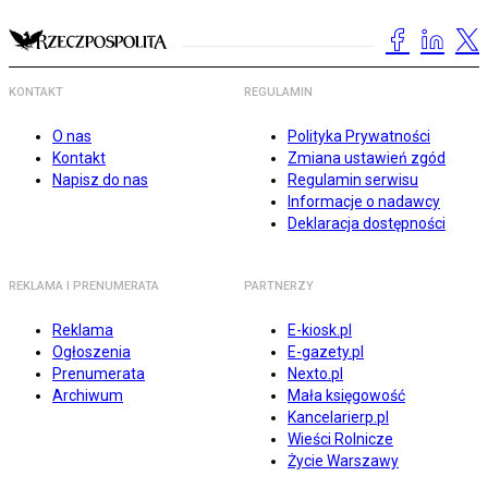
KONTAKT
REGULAMIN
O nas
Polityka Prywatności
Kontakt
Zmiana ustawień zgód
Napisz do nas
Regulamin serwisu
Informacje o nadawcy
Deklaracja dostępności
REKLAMA I PRENUMERATA
PARTNERZY
Reklama
E-kiosk.pl
Ogłoszenia
E-gazety.pl
Prenumerata
Nexto.pl
Archiwum
Mała księgowość
Kancelarierp.pl
Wieści Rolnicze
Życie Warszawy