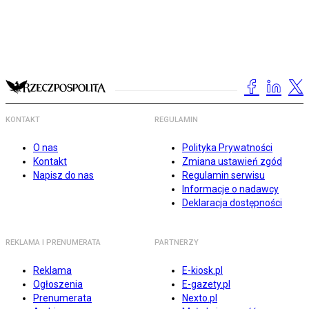
KONTAKT
REGULAMIN
O nas
Polityka Prywatności
Kontakt
Zmiana ustawień zgód
Napisz do nas
Regulamin serwisu
Informacje o nadawcy
Deklaracja dostępności
REKLAMA I PRENUMERATA
PARTNERZY
Reklama
E-kiosk.pl
Ogłoszenia
E-gazety.pl
Prenumerata
Nexto.pl