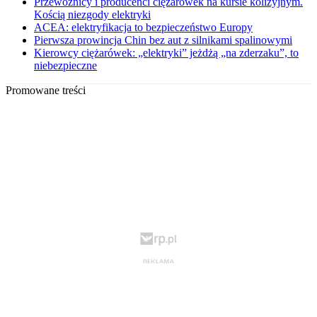
Przewoźnicy i producenci ciężarówek na kursie kolizyjnym.
Kością niezgody elektryki
ACEA: elektryfikacja to bezpieczeństwo Europy
Pierwsza prowincja Chin bez aut z silnikami spalinowymi
Kierowcy ciężarówek: „elektryki” jeżdżą „na zderzaku”, to
niebezpieczne
Promowane treści