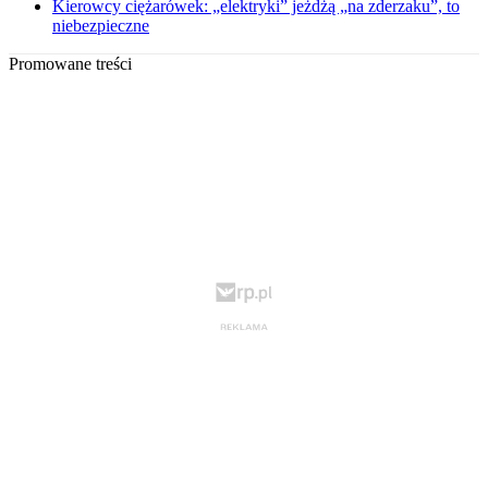
Kierowcy ciężarówek: „elektryki” jeżdżą „na zderzaku”, to
niebezpieczne
Promowane treści