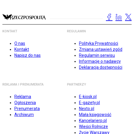
KONTAKT
REGULAMIN
O nas
Polityka Prywatności
Kontakt
Zmiana ustawień zgód
Napisz do nas
Regulamin serwisu
Informacje o nadawcy
Deklaracja dostępności
REKLAMA I PRENUMERATA
PARTNERZY
Reklama
E-kiosk.pl
Ogłoszenia
E-gazety.pl
Prenumerata
Nexto.pl
Archiwum
Mała księgowość
Kancelarierp.pl
Wieści Rolnicze
Życie Warszawy