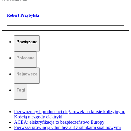
Robert Przybylski
Powiązane
Polecane
Najnowsze
Tagi
Przewoźnicy i producenci ciężarówek na kursie kolizyjnym.
Kością niezgody elektryki
ACEA: elektryfikacja to bezpieczeństwo Europy
Pierwsza prowincja Chin bez aut z silnikami spalinowymi