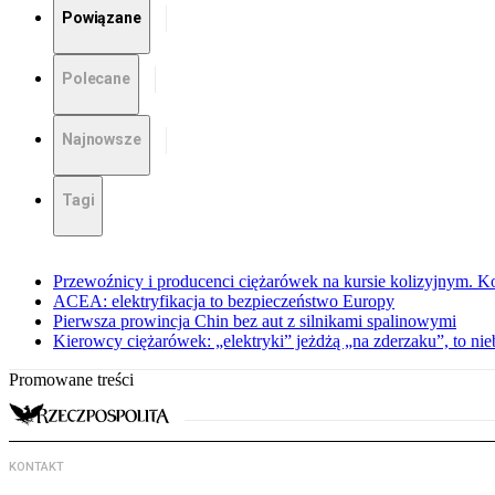
Powiązane
Polecane
Najnowsze
Tagi
Przewoźnicy i producenci ciężarówek na kursie kolizyjnym. Ko
ACEA: elektryfikacja to bezpieczeństwo Europy
Pierwsza prowincja Chin bez aut z silnikami spalinowymi
Kierowcy ciężarówek: „elektryki” jeżdżą „na zderzaku”, to ni
Promowane treści
KONTAKT