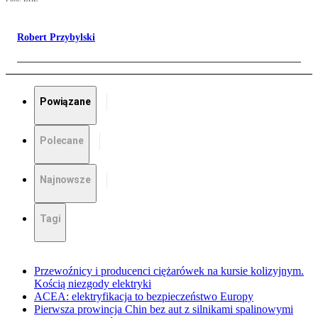
Robert Przybylski
Powiązane
Polecane
Najnowsze
Tagi
Przewoźnicy i producenci ciężarówek na kursie kolizyjnym.
Kością niezgody elektryki
ACEA: elektryfikacja to bezpieczeństwo Europy
Pierwsza prowincja Chin bez aut z silnikami spalinowymi