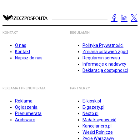
KONTAKT
REGULAMIN
O nas
Polityka Prywatności
Kontakt
Zmiana ustawień zgód
Napisz do nas
Regulamin serwisu
Informacje o nadawcy
Deklaracja dostępności
REKLAMA I PRENUMERATA
PARTNERZY
Reklama
E-kiosk.pl
Ogłoszenia
E-gazety.pl
Prenumerata
Nexto.pl
Archiwum
Mała księgowość
Kancelarierp.pl
Wieści Rolnicze
Życie Warszawy