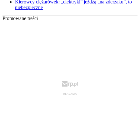
Kierowcy ciężarówek: „elektryki” jeżdżą „na zderzaku”, to
niebezpieczne
Promowane treści