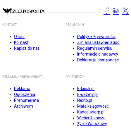
KONTAKT
REGULAMIN
O nas
Polityka Prywatności
Kontakt
Zmiana ustawień zgód
Napisz do nas
Regulamin serwisu
Informacje o nadawcy
Deklaracja dostępności
REKLAMA I PRENUMERATA
PARTNERZY
Reklama
E-kiosk.pl
Ogłoszenia
E-gazety.pl
Prenumerata
Nexto.pl
Archiwum
Mała księgowość
Kancelarierp.pl
Wieści Rolnicze
Życie Warszawy