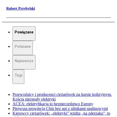
Robert Przybylski
Powiązane
Polecane
Najnowsze
Tagi
Przewoźnicy i producenci ciężarówek na kursie kolizyjnym.
Kością niezgody elektryki
ACEA: elektryfikacja to bezpieczeństwo Europy
Pierwsza prowincja Chin bez aut z silnikami spalinowymi
Kierowcy ciężarówek: „elektryki” jeżdżą „na zderzaku”, to