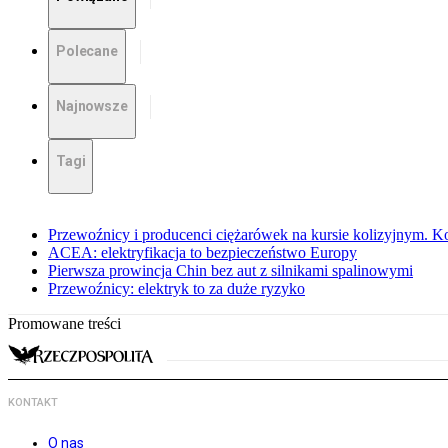
Polecane
Najnowsze
Tagi
Przewoźnicy i producenci ciężarówek na kursie kolizyjnym. Ko
ACEA: elektryfikacja to bezpieczeństwo Europy
Pierwsza prowincja Chin bez aut z silnikami spalinowymi
Przewoźnicy: elektryk to za duże ryzyko
Promowane treści
KONTAKT
O nas