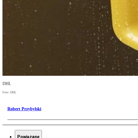
DHL
Foto: DHL
Robert Przybylski
Powiązane