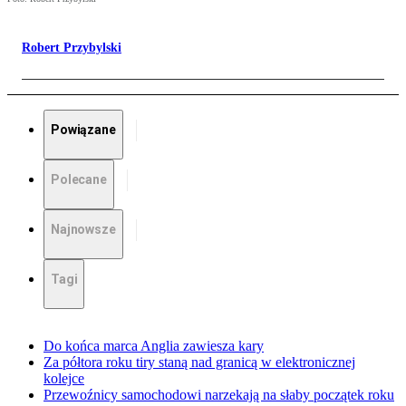
Robert Przybylski
Powiązane
Polecane
Najnowsze
Tagi
Do końca marca Anglia zawiesza kary
Za półtora roku tiry staną nad granicą w elektronicznej
kolejce
Przewoźnicy samochodowi narzekają na słaby początek roku