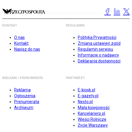
KONTAKT
REGULAMIN
O nas
Polityka Prywatności
Kontakt
Zmiana ustawień zgód
Napisz do nas
Regulamin serwisu
Informacje o nadawcy
Deklaracja dostępności
REKLAMA I PRENUMERATA
PARTNERZY
Reklama
E-kiosk.pl
Ogłoszenia
E-gazety.pl
Prenumerata
Nexto.pl
Archiwum
Mała księgowość
Kancelarierp.pl
Wieści Rolnicze
Życie Warszawy