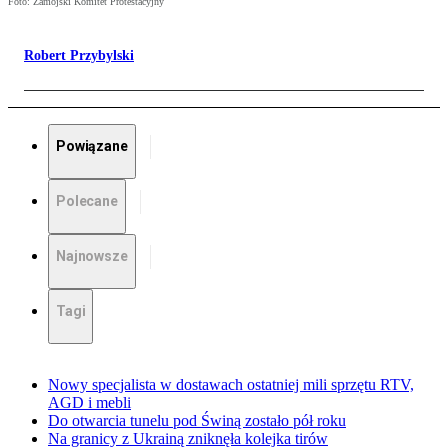
Foto: Zamojski Komitet Protestacyjny
Robert Przybylski
Powiązane
Polecane
Najnowsze
Tagi
Nowy specjalista w dostawach ostatniej mili sprzętu RTV,
AGD i mebli
Do otwarcia tunelu pod Świną zostało pół roku
Na granicy z Ukrainą zniknęła kolejka tirów