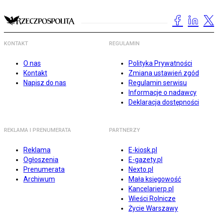
KONTAKT
REGULAMIN
O nas
Polityka Prywatności
Kontakt
Zmiana ustawień zgód
Napisz do nas
Regulamin serwisu
Informacje o nadawcy
Deklaracja dostępności
REKLAMA I PRENUMERATA
PARTNERZY
Reklama
E-kiosk.pl
Ogłoszenia
E-gazety.pl
Prenumerata
Nexto.pl
Archiwum
Mała księgowość
Kancelarierp.pl
Wieści Rolnicze
Życie Warszawy