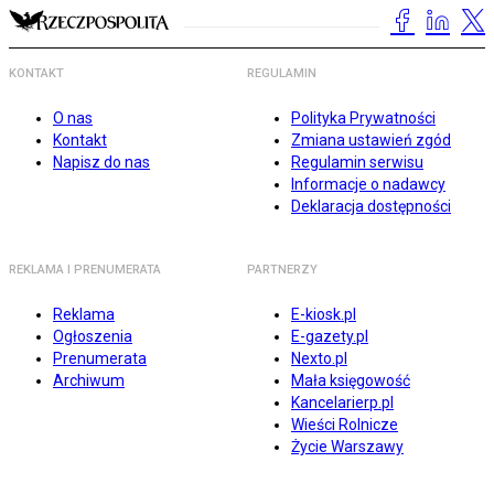
KONTAKT
REGULAMIN
O nas
Polityka Prywatności
Kontakt
Zmiana ustawień zgód
Napisz do nas
Regulamin serwisu
Informacje o nadawcy
Deklaracja dostępności
REKLAMA I PRENUMERATA
PARTNERZY
Reklama
E-kiosk.pl
Ogłoszenia
E-gazety.pl
Prenumerata
Nexto.pl
Archiwum
Mała księgowość
Kancelarierp.pl
Wieści Rolnicze
Życie Warszawy