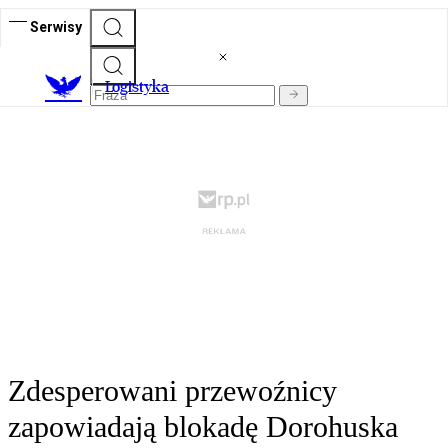
Serwisy
L
ogistyka
Zdesperowani przewoźnicy
zapowiadają blokadę Dorohuska