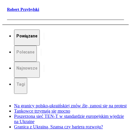
Robert Przybylski
Powiązane
Polecane
Najnowsze
Tagi
Na granicy polsko-ukraińskiej znów źle, zanosi się na protest
Tankowce trzymają się mocno
Poszerzona sieć TEN-T w standardzie europejskim wjedzie
na Ukrainę
Granica z Ukrainą. Szansa czy bariera rozwoju?