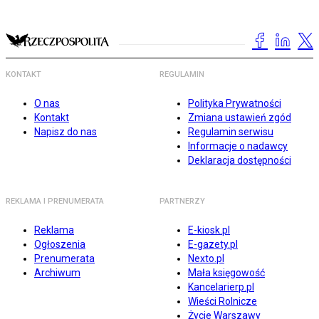
KONTAKT
REGULAMIN
O nas
Polityka Prywatności
Kontakt
Zmiana ustawień zgód
Napisz do nas
Regulamin serwisu
Informacje o nadawcy
Deklaracja dostępności
REKLAMA I PRENUMERATA
PARTNERZY
Reklama
E-kiosk.pl
Ogłoszenia
E-gazety.pl
Prenumerata
Nexto.pl
Archiwum
Mała księgowość
Kancelarierp.pl
Wieści Rolnicze
Życie Warszawy