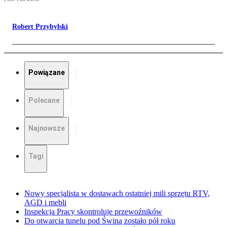
Robert Przybylski
Powiązane
Polecane
Najnowsze
Tagi
Nowy specjalista w dostawach ostatniej mili sprzętu RTV,
AGD i mebli
Inspekcja Pracy skontroluje przewoźników
Do otwarcia tunelu pod Świną zostało pół roku