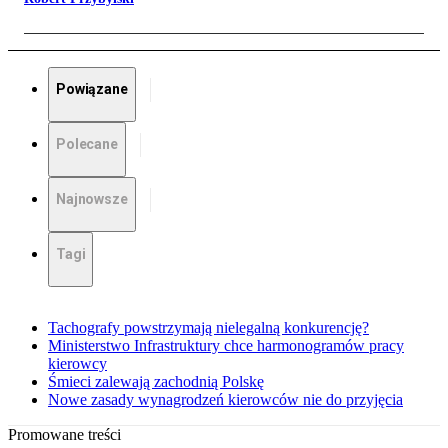
Powiązane
Polecane
Najnowsze
Tagi
Tachografy powstrzymają nielegalną konkurencję?
Ministerstwo Infrastruktury chce harmonogramów pracy
kierowcy
Śmieci zalewają zachodnią Polskę
Nowe zasady wynagrodzeń kierowców nie do przyjęcia
Promowane treści