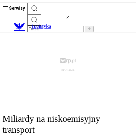
Serwisy
L
ogistyka
Miliardy na niskoemisyjny
transport