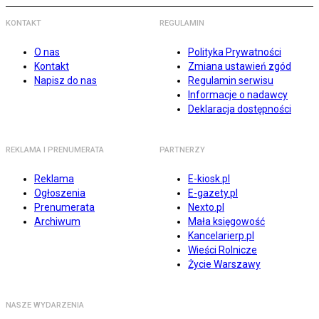
KONTAKT
REGULAMIN
O nas
Polityka Prywatności
Kontakt
Zmiana ustawień zgód
Napisz do nas
Regulamin serwisu
Informacje o nadawcy
Deklaracja dostępności
REKLAMA I PRENUMERATA
PARTNERZY
Reklama
E-kiosk.pl
Ogłoszenia
E-gazety.pl
Prenumerata
Nexto.pl
Archiwum
Mała księgowość
Kancelarierp.pl
Wieści Rolnicze
Życie Warszawy
NASZE WYDARZENIA