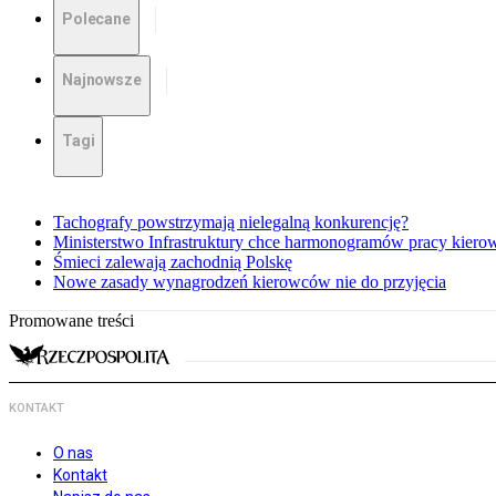
Polecane
Najnowsze
Tagi
Tachografy powstrzymają nielegalną konkurencję?
Ministerstwo Infrastruktury chce harmonogramów pracy kiero
Śmieci zalewają zachodnią Polskę
Nowe zasady wynagrodzeń kierowców nie do przyjęcia
Promowane treści
KONTAKT
O nas
Kontakt