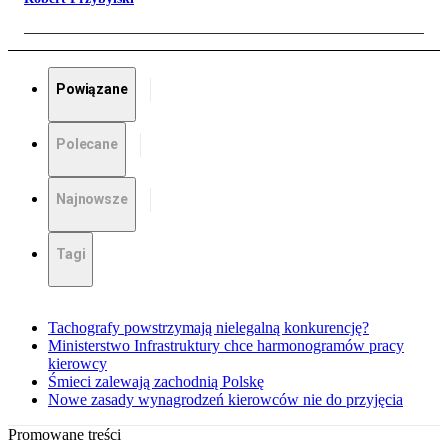
Powiązane
Polecane
Najnowsze
Tagi
Tachografy powstrzymają nielegalną konkurencję?
Ministerstwo Infrastruktury chce harmonogramów pracy
kierowcy
Śmieci zalewają zachodnią Polskę
Nowe zasady wynagrodzeń kierowców nie do przyjęcia
Promowane treści