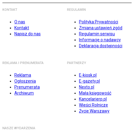
KONTAKT
REGULAMIN
O nas
Polityka Prywatności
Kontakt
Zmiana ustawień zgód
Napisz do nas
Regulamin serwisu
Informacje o nadawcy
Deklaracja dostępności
REKLAMA I PRENUMERATA
PARTNERZY
Reklama
E-kiosk.pl
Ogłoszenia
E-gazety.pl
Prenumerata
Nexto.pl
Archiwum
Mała księgowość
Kancelarierp.pl
Wieści Rolnicze
Życie Warszawy
NASZE WYDARZENIA