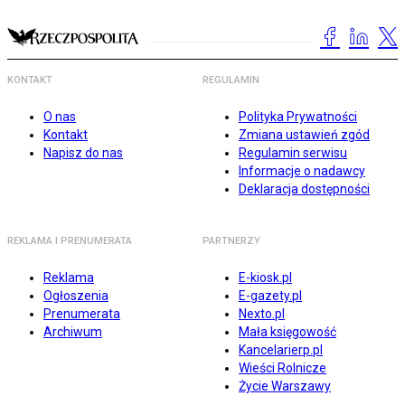
KONTAKT
REGULAMIN
O nas
Polityka Prywatności
Kontakt
Zmiana ustawień zgód
Napisz do nas
Regulamin serwisu
Informacje o nadawcy
Deklaracja dostępności
REKLAMA I PRENUMERATA
PARTNERZY
Reklama
E-kiosk.pl
Ogłoszenia
E-gazety.pl
Prenumerata
Nexto.pl
Archiwum
Mała księgowość
Kancelarierp.pl
Wieści Rolnicze
Życie Warszawy