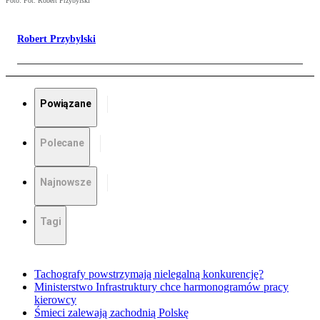
Foto: Fot. Robert Przybylski
Robert Przybylski
Powiązane
Polecane
Najnowsze
Tagi
Tachografy powstrzymają nielegalną konkurencję?
Ministerstwo Infrastruktury chce harmonogramów pracy
kierowcy
Śmieci zalewają zachodnią Polskę