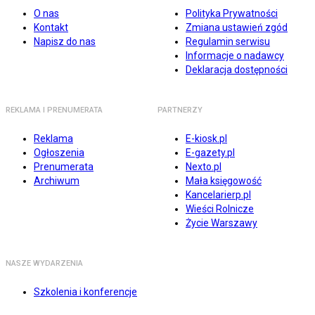
O nas
Polityka Prywatności
Kontakt
Zmiana ustawień zgód
Napisz do nas
Regulamin serwisu
Informacje o nadawcy
Deklaracja dostępności
REKLAMA I PRENUMERATA
PARTNERZY
Reklama
E-kiosk.pl
Ogłoszenia
E-gazety.pl
Prenumerata
Nexto.pl
Archiwum
Mała księgowość
Kancelarierp.pl
Wieści Rolnicze
Życie Warszawy
NASZE WYDARZENIA
Szkolenia i konferencje