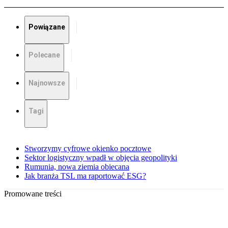
Powiązane
Polecane
Najnowsze
Tagi
Stworzymy cyfrowe okienko pocztowe
Sektor logistyczny wpadł w objęcia geopolityki
Rumunia, nowa ziemia obiecana
Jak branża TSL ma raportować ESG?
Promowane treści