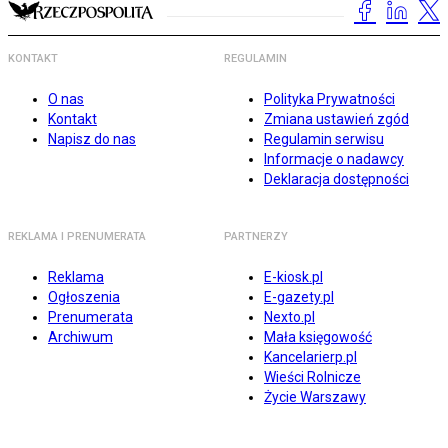
KONTAKT
REGULAMIN
O nas
Polityka Prywatności
Kontakt
Zmiana ustawień zgód
Napisz do nas
Regulamin serwisu
Informacje o nadawcy
Deklaracja dostępności
REKLAMA I PRENUMERATA
PARTNERZY
Reklama
E-kiosk.pl
Ogłoszenia
E-gazety.pl
Prenumerata
Nexto.pl
Archiwum
Mała księgowość
Kancelarierp.pl
Wieści Rolnicze
Życie Warszawy