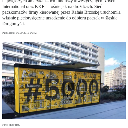
największych amerykańskich funduszy inwestycyjnych Advent
International oraz KKR – rośnie jak na drożdżach. Sieć
paczkomatów firmy kierowanej przez Rafała Brzoskę uruchomiła
właśnie pięciotysięczne urządzenie do odbioru paczek w śląskiej
Drogomyśli.
Publikacja:
16.09.2019 06:42
Foto: mat.pras.