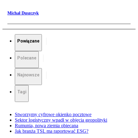
Michał Duszczyk
Powiązane
Polecane
Najnowsze
Tagi
Stworzymy cyfrowe okienko pocztowe
Sektor logistyczny wpadł w objęcia geopolityki
Rumunia, nowa ziemia obiecana
Jak branża TSL ma raportować ESG?