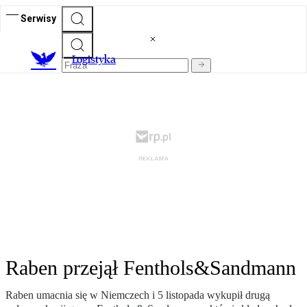
Serwisy
L
ogistyka
Raben przejął Fenthols&Sandmann
Raben umacnia się w Niemczech i 5 listopada wykupił drugą