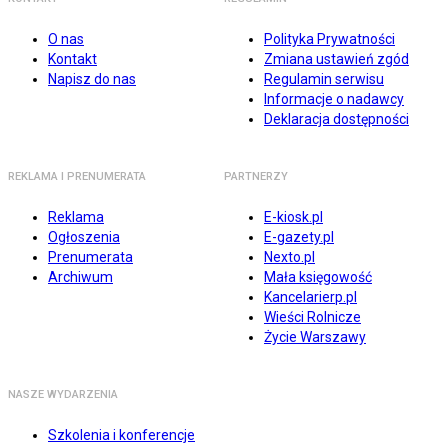
O nas
Polityka Prywatności
Kontakt
Zmiana ustawień zgód
Napisz do nas
Regulamin serwisu
Informacje o nadawcy
Deklaracja dostępności
REKLAMA I PRENUMERATA
PARTNERZY
Reklama
E-kiosk.pl
Ogłoszenia
E-gazety.pl
Prenumerata
Nexto.pl
Archiwum
Mała księgowość
Kancelarierp.pl
Wieści Rolnicze
Życie Warszawy
NASZE WYDARZENIA
Szkolenia i konferencje