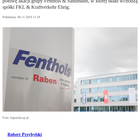
połowę akacji grupy Fenthols & Sandmann, w której skład wchodzą
spółki FKL & Kraftverkehr Ehrig.
Publikacja:
06.11.2019 11:24
Foto: logistyka.rp.pl
Robert Przybylski