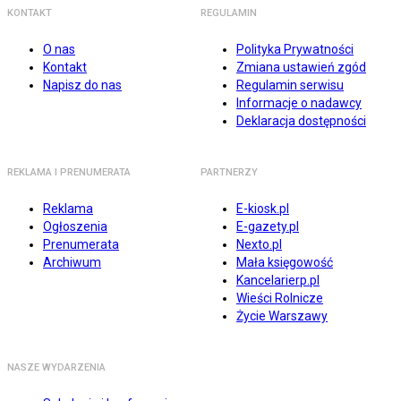
KONTAKT
REGULAMIN
O nas
Polityka Prywatności
Kontakt
Zmiana ustawień zgód
Napisz do nas
Regulamin serwisu
Informacje o nadawcy
Deklaracja dostępności
REKLAMA I PRENUMERATA
PARTNERZY
Reklama
E-kiosk.pl
Ogłoszenia
E-gazety.pl
Prenumerata
Nexto.pl
Archiwum
Mała księgowość
Kancelarierp.pl
Wieści Rolnicze
Życie Warszawy
NASZE WYDARZENIA